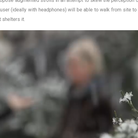
opose augmented strolls in an attempt to skew the perception of
 (ideally with headphones) will be able to walk from site to si
 shelters it.