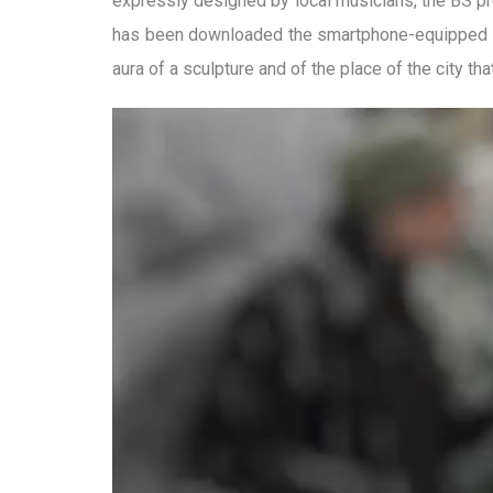
expressly designed by local musicians, the BS pr
has been downloaded the smartphone-equipped user
aura of a sculpture and of the place of the city that